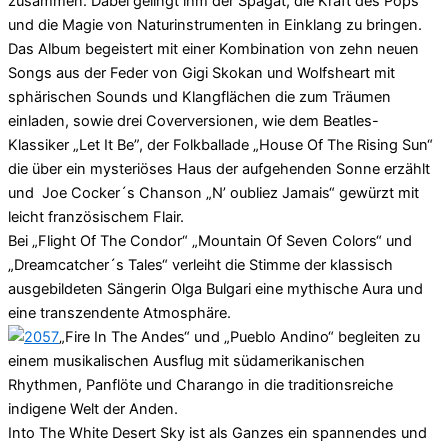
zusammen. Dabei gelingt ihm der Spagat, die Kraft des Pops
und die Magie von Naturinstrumenten in Einklang zu bringen.
Das Album begeistert mit einer Kombination von zehn neuen
Songs aus der Feder von Gigi Skokan und Wolfsheart mit
sphärischen Sounds und Klangflächen die zum Träumen
einladen, sowie drei Coverversionen, wie dem Beatles-
Klassiker „Let It Be”, der Folkballade „House Of The Rising Sun“
die über ein mysteriöses Haus der aufgehenden Sonne erzählt
und Joe Cocker´s Chanson „N’ oubliez Jamais“ gewürzt mit
leicht französischem Flair.
Bei „Flight Of The Condor“ „Mountain Of Seven Colors“ und
„Dreamcatcher´s Tales“ verleiht die Stimme der klassisch
ausgebildeten Sängerin Olga Bulgari eine mythische Aura und
eine transzendente Atmosphäre.
„Fire In The Andes“ und „Pueblo Andino“ begleiten zu
einem musikalischen Ausflug mit südamerikanischen
Rhythmen, Panflöte und Charango in die traditionsreiche
indigene Welt der Anden.
Into The White Desert Sky ist als Ganzes ein spannendes und